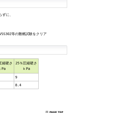
らずに、
FMVSS302等の難燃試験をクリア
％圧縮硬さ
25％圧縮硬さ
ｋPa
ｋPa
9
8.4