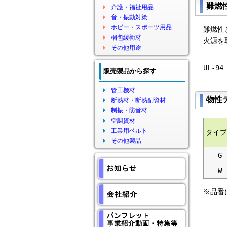
難燃
介護・福祉用品
音・振動対策
ホビー・スポーツ用品
難燃性と
梱包緩衝材
火源を取
その他用途
UL-9
販売製品から探す
管工機材
物性
断熱材・断熱副資材
制振・防音材
空調資材
工業用ベルト
タイプ
その他製品
G
W
※品番