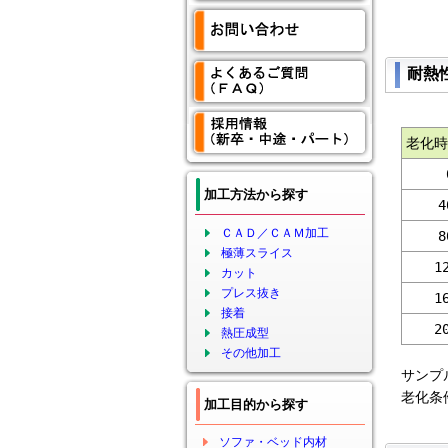
な
耐熱
老化時
加工方法から探す
4
ＣＡＤ／ＣＡＭ加工
8
極薄スライス
1
カット
プレス抜き
1
接着
2
熱圧成型
その他加工
サンプ
老化条
加工目的から探す
ソファ・ベッド内材