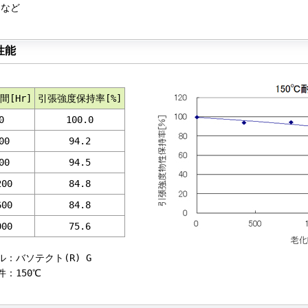
ど
性能
間[Hr]
引張強度保持率[%]
0
100.0
00
94.2
00
94.5
200
84.8
600
84.8
000
75.6
ル：バソテクト(R) G
件：150℃