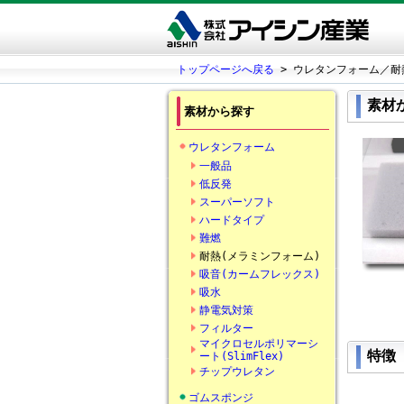
トップページへ戻る
> ウレタンフォーム／耐
素材
素材から探す
ウレタンフォーム
一般品
低反発
スーパーソフト
ハードタイプ
難燃
耐熱(メラミンフォーム)
吸音(カームフレックス)
吸水
静電気対策
フィルター
マイクロセルポリマーシ
特徴
ート(SlimFlex)
チップウレタン
ゴムスポンジ