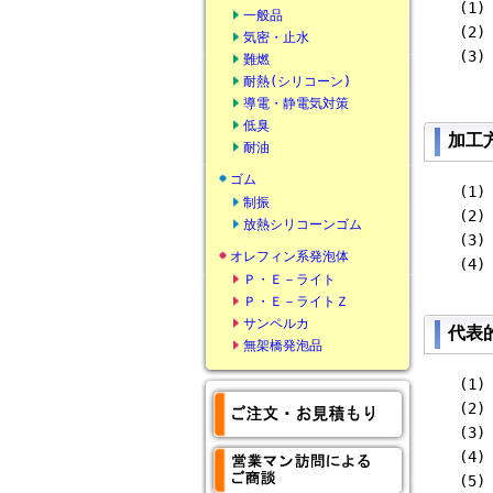
(1)
一般品
(2)
気密・止水
(3)
難燃
耐熱(シリコーン)
導電・静電気対策
低臭
加工
耐油
ゴム
(1
制振
(2
放熱シリコーンゴム
(3
オレフィン系発泡体
(4
Ｐ・Ｅ－ライト
Ｐ・Ｅ－ライトＺ
サンペルカ
代表
無架橋発泡品
(1)
(2)
(3)
(4)
(5)