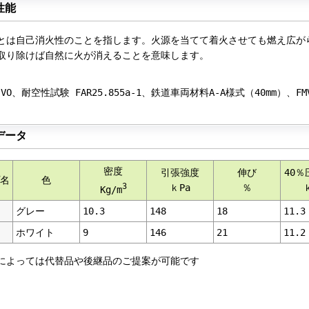
性能
は自己消火性のことを指します。火源を当てて着火させても燃え広が
り除けば自然に火が消えることを意味します。
4 VO、耐空性試験 FAR25.855a-1、鉄道車両材料A-A様式（40mm）、
データ
密度
引張強度
伸び
40
名
色
3
ｋPa
％
Kg/m
グレー
10.3
148
18
11.3
ホワイト
9
146
21
11.2
によっては代替品や後継品のご提案が可能です