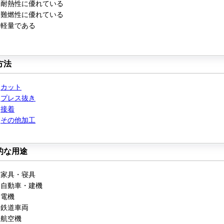
 耐熱性に優れている
 難燃性に優れている
 軽量である
方法
)
カット
)
プレス抜き
)
接着
)
その他加工
的な用途
 家具・寝具
 自動車・建機
 電機
 鉄道車両
 航空機