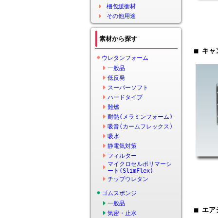
梱包緩衝材
その他用途
素材から探す
■ キ
ウレタンフォーム
一般品
低反発
スーパーソフト
ハードタイプ
難燃
耐熱(メラミンフォーム)
吸音(カームフレックス)
吸水
静電気対策
フィルター
マイクロセルポリマーシ
ート(SlimFlex)
チップウレタン
ゴムスポンジ
一般品
■ エ
気密・止水