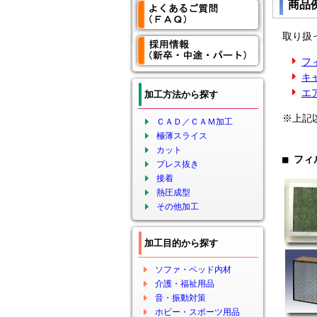
商品
取り扱っ
フ
キ
エ
加工方法から探す
※上記以
ＣＡＤ／ＣＡＭ加工
極薄スライス
カット
■ フ
プレス抜き
接着
熱圧成型
その他加工
加工目的から探す
ソファ・ベッド内材
介護・福祉用品
音・振動対策
ホビー・スポーツ用品