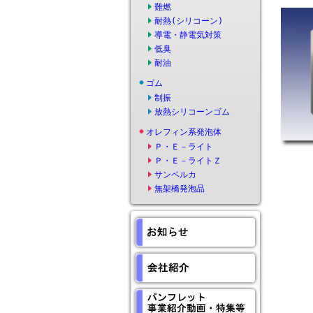
難燃
耐熱(シリコーン)
導電・静電気対策
低臭
耐油
ゴム
制振
放熱シリコーンゴム
オレフィン系発泡体
Ｐ・Ｅ－ライト
Ｐ・Ｅ－ライトＺ
サンペルカ
無架橋発泡品